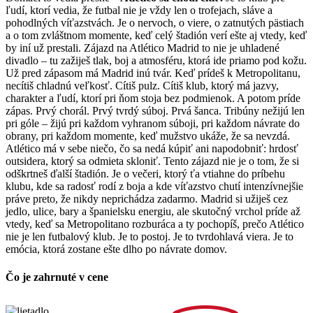
ľudí, ktorí vedia, že futbal nie je vždy len o trofejach, sláve a
pohodlných víťazstvách. Je o nervoch, o viere, o zatnutých pästiach
a o tom zvláštnom momente, keď celý štadión verí ešte aj vtedy, keď
by iní už prestali. Zájazd na Atlético Madrid to nie je uhladené
divadlo – tu zažiješ tlak, boj a atmosféru, ktorá ide priamo pod kožu.
Už pred zápasom má Madrid inú tvár. Keď prídeš k Metropolitanu,
necítiš chladnú veľkosť. Cítiš pulz. Cítiš klub, ktorý má jazvy,
charakter a ľudí, ktorí pri ňom stoja bez podmienok. A potom príde
zápas. Prvý chorál. Prvý tvrdý súboj. Prvá šanca. Tribúny nežijú len
pri góle – žijú pri každom vyhranom súboji, pri každom návrate do
obrany, pri každom momente, keď mužstvo ukáže, že sa nevzdá.
Atlético má v sebe niečo, čo sa nedá kúpiť ani napodobniť: hrdosť
outsidera, ktorý sa odmieta skloniť. Tento zájazd nie je o tom, že si
odškrtneš ďalší štadión. Je o večeri, ktorý ťa vtiahne do príbehu
klubu, kde sa radosť rodí z boja a kde víťazstvo chutí intenzívnejšie
práve preto, že nikdy neprichádza zadarmo. Madrid si užiješ cez
jedlo, ulice, bary a španielsku energiu, ale skutočný vrchol príde až
vtedy, keď sa Metropolitano rozburáca a ty pochopíš, prečo Atlético
nie je len futbalový klub. Je to postoj. Je to tvrdohlavá viera. Je to
emócia, ktorá zostane ešte dlho po návrate domov.
Čo je zahrnuté v cene