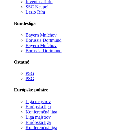
Juventus Turín
SSC Neapol
Lazio Rím
Bundesliga
Bayern Mníchov
Borussia Dortmund
Bayern Mníchov
Borussia Dortmund
Ostatné
PSG
PSG
Európske poháre
Liga majstrov
Európska liga
Konferenčná liga
Liga majstrov
Európska liga
Konferenčná liga