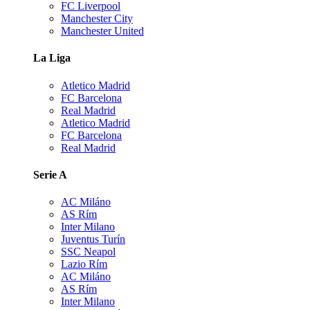
FC Liverpool
Manchester City
Manchester United
La Liga
Atletico Madrid
FC Barcelona
Real Madrid
Atletico Madrid
FC Barcelona
Real Madrid
Serie A
AC Miláno
AS Rím
Inter Milano
Juventus Turín
SSC Neapol
Lazio Rím
AC Miláno
AS Rím
Inter Milano