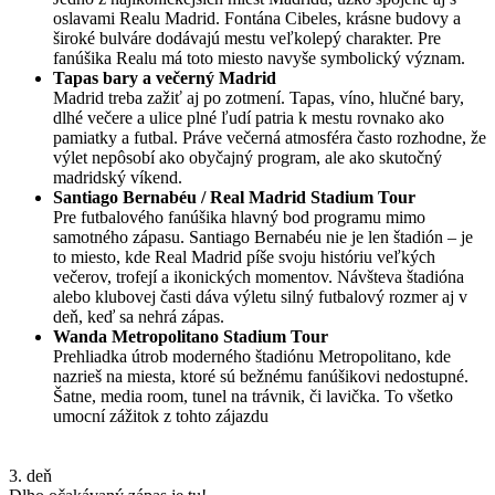
oslavami Realu Madrid. Fontána Cibeles, krásne budovy a
široké bulváre dodávajú mestu veľkolepý charakter. Pre
fanúšika Realu má toto miesto navyše symbolický význam.
Tapas bary a večerný Madrid
Madrid treba zažiť aj po zotmení. Tapas, víno, hlučné bary,
dlhé večere a ulice plné ľudí patria k mestu rovnako ako
pamiatky a futbal. Práve večerná atmosféra často rozhodne, že
výlet nepôsobí ako obyčajný program, ale ako skutočný
madridský víkend.
Santiago Bernabéu / Real Madrid Stadium Tour
Pre futbalového fanúšika hlavný bod programu mimo
samotného zápasu. Santiago Bernabéu nie je len štadión – je
to miesto, kde Real Madrid píše svoju históriu veľkých
večerov, trofejí a ikonických momentov. Návšteva štadióna
alebo klubovej časti dáva výletu silný futbalový rozmer aj v
deň, keď sa nehrá zápas.
Wanda Metropolitano Stadium Tour
Prehliadka útrob moderného štadiónu Metropolitano, kde
nazrieš na miesta, ktoré sú bežnému fanúšikovi nedostupné.
Šatne, media room, tunel na trávnik, či lavička. To všetko
umocní zážitok z tohto zájazdu
3. deň