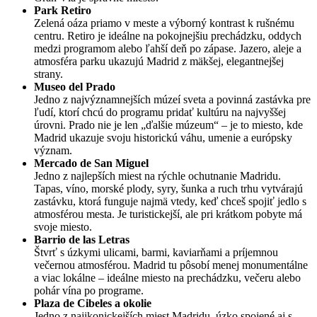
Park Retiro
Zelená oáza priamo v meste a výborný kontrast k rušnému
centru. Retiro je ideálne na pokojnejšiu prechádzku, oddych
medzi programom alebo ľahší deň po zápase. Jazero, aleje a
atmosféra parku ukazujú Madrid z mäkšej, elegantnejšej
strany.
Museo del Prado
Jedno z najvýznamnejších múzeí sveta a povinná zastávka pre
ľudí, ktorí chcú do programu pridať kultúru na najvyššej
úrovni. Prado nie je len „ďalšie múzeum“ – je to miesto, kde
Madrid ukazuje svoju historickú váhu, umenie a európsky
význam.
Mercado de San Miguel
Jedno z najlepších miest na rýchle ochutnanie Madridu.
Tapas, víno, morské plody, syry, šunka a ruch trhu vytvárajú
zastávku, ktorá funguje najmä vtedy, keď chceš spojiť jedlo s
atmosférou mesta. Je turistickejší, ale pri krátkom pobyte má
svoje miesto.
Barrio de las Letras
Štvrť s úzkymi ulicami, barmi, kaviarňami a príjemnou
večernou atmosférou. Madrid tu pôsobí menej monumentálne
a viac lokálne – ideálne miesto na prechádzku, večeru alebo
pohár vína po programe.
Plaza de Cibeles a okolie
Jedno z najikonickejších miest Madridu, úzko spojené aj s