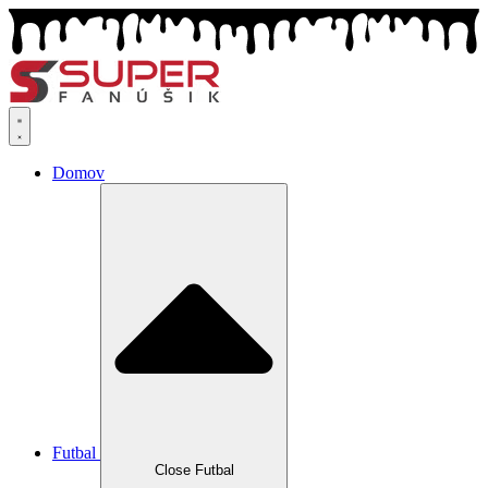
Preskočiť
na
obsah
Domov
Futbal
Close Futbal