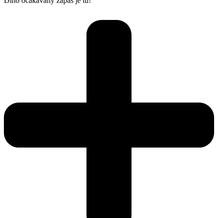
Dlho očakávaný zápas je tu!