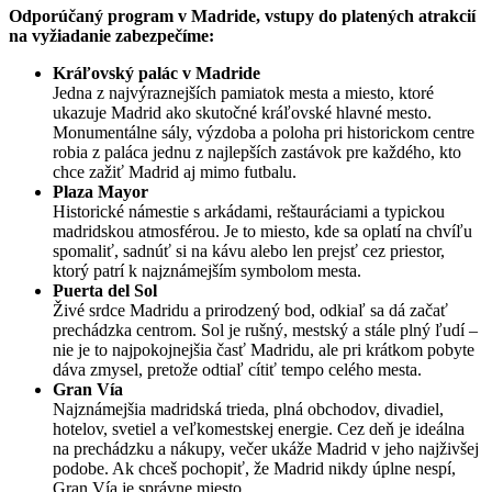
Odporúčaný program v Madride, vstupy do platených atrakcií
na vyžiadanie zabezpečíme:
Kráľovský palác v Madride
Jedna z najvýraznejších pamiatok mesta a miesto, ktoré
ukazuje Madrid ako skutočné kráľovské hlavné mesto.
Monumentálne sály, výzdoba a poloha pri historickom centre
robia z paláca jednu z najlepších zastávok pre každého, kto
chce zažiť Madrid aj mimo futbalu.
Plaza Mayor
Historické námestie s arkádami, reštauráciami a typickou
madridskou atmosférou. Je to miesto, kde sa oplatí na chvíľu
spomaliť, sadnúť si na kávu alebo len prejsť cez priestor,
ktorý patrí k najznámejším symbolom mesta.
Puerta del Sol
Živé srdce Madridu a prirodzený bod, odkiaľ sa dá začať
prechádzka centrom. Sol je rušný, mestský a stále plný ľudí –
nie je to najpokojnejšia časť Madridu, ale pri krátkom pobyte
dáva zmysel, pretože odtiaľ cítiť tempo celého mesta.
Gran Vía
Najznámejšia madridská trieda, plná obchodov, divadiel,
hotelov, svetiel a veľkomestskej energie. Cez deň je ideálna
na prechádzku a nákupy, večer ukáže Madrid v jeho najživšej
podobe. Ak chceš pochopiť, že Madrid nikdy úplne nespí,
Gran Vía je správne miesto.