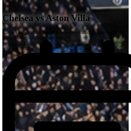
Premier League
Chelsea vs Aston Villa
Chelsea na Stamford Bridge je futbalový zážitok priamo v jednej z
najatraktívnejších častí Londýna