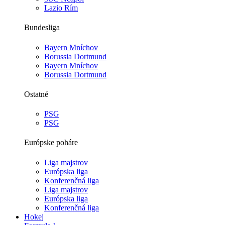
Lazio Rím
Bundesliga
Bayern Mníchov
Borussia Dortmund
Bayern Mníchov
Borussia Dortmund
Ostatné
PSG
PSG
Európske poháre
Liga majstrov
Európska liga
Konferenčná liga
Liga majstrov
Európska liga
Konferenčná liga
Hokej