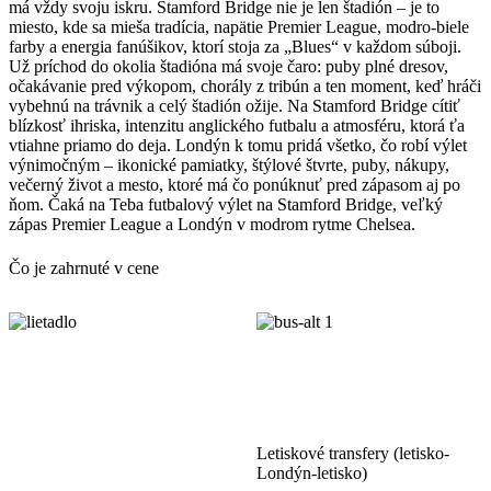
má vždy svoju iskru. Stamford Bridge nie je len štadión – je to
miesto, kde sa mieša tradícia, napätie Premier League, modro-biele
farby a energia fanúšikov, ktorí stoja za „Blues“ v každom súboji.
Už príchod do okolia štadióna má svoje čaro: puby plné dresov,
očakávanie pred výkopom, chorály z tribún a ten moment, keď hráči
vybehnú na trávnik a celý štadión ožije. Na Stamford Bridge cítiť
blízkosť ihriska, intenzitu anglického futbalu a atmosféru, ktorá ťa
vtiahne priamo do deja. Londýn k tomu pridá všetko, čo robí výlet
výnimočným – ikonické pamiatky, štýlové štvrte, puby, nákupy,
večerný život a mesto, ktoré má čo ponúknuť pred zápasom aj po
ňom. Čaká na Teba futbalový výlet na Stamford Bridge, veľký
zápas Premier League a Londýn v modrom rytme Chelsea.
Čo je zahrnuté v cene
Letiskové transfery (letisko-
Londýn-letisko)