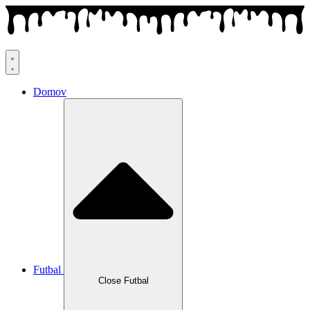
Preskočiť
na
obsah
Domov
Futbal
Close Futbal