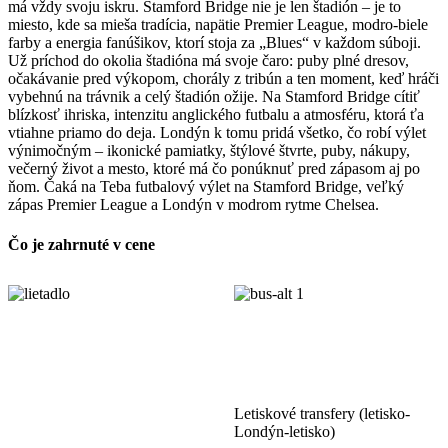
má vždy svoju iskru. Stamford Bridge nie je len štadión – je to
miesto, kde sa mieša tradícia, napätie Premier League, modro-biele
farby a energia fanúšikov, ktorí stoja za „Blues“ v každom súboji.
Už príchod do okolia štadióna má svoje čaro: puby plné dresov,
očakávanie pred výkopom, chorály z tribún a ten moment, keď hráči
vybehnú na trávnik a celý štadión ožije. Na Stamford Bridge cítiť
blízkosť ihriska, intenzitu anglického futbalu a atmosféru, ktorá ťa
vtiahne priamo do deja. Londýn k tomu pridá všetko, čo robí výlet
výnimočným – ikonické pamiatky, štýlové štvrte, puby, nákupy,
večerný život a mesto, ktoré má čo ponúknuť pred zápasom aj po
ňom. Čaká na Teba futbalový výlet na Stamford Bridge, veľký
zápas Premier League a Londýn v modrom rytme Chelsea.
Čo je zahrnuté v cene
Letiskové transfery (letisko-
Londýn-letisko)