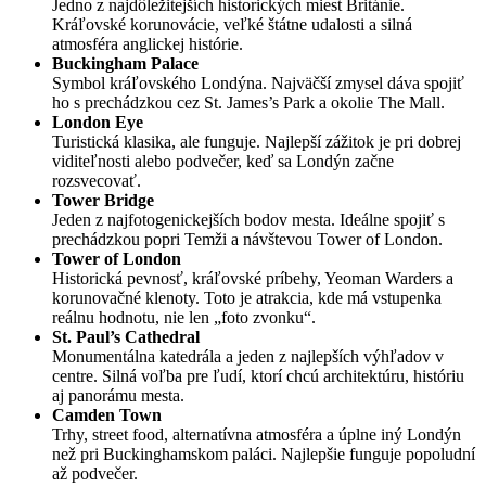
Jedno z najdôležitejších historických miest Británie.
Kráľovské korunovácie, veľké štátne udalosti a silná
atmosféra anglickej histórie.
Buckingham Palace
Symbol kráľovského Londýna. Najväčší zmysel dáva spojiť
ho s prechádzkou cez St. James’s Park a okolie The Mall.
London Eye
Turistická klasika, ale funguje. Najlepší zážitok je pri dobrej
viditeľnosti alebo podvečer, keď sa Londýn začne
rozsvecovať.
Tower Bridge
Jeden z najfotogenickejších bodov mesta. Ideálne spojiť s
prechádzkou popri Temži a návštevou Tower of London.
Tower of London
Historická pevnosť, kráľovské príbehy, Yeoman Warders a
korunovačné klenoty. Toto je atrakcia, kde má vstupenka
reálnu hodnotu, nie len „foto zvonku“.
St. Paul’s Cathedral
Monumentálna katedrála a jeden z najlepších výhľadov v
centre. Silná voľba pre ľudí, ktorí chcú architektúru, históriu
aj panorámu mesta.
Camden Town
Trhy, street food, alternatívna atmosféra a úplne iný Londýn
než pri Buckinghamskom paláci. Najlepšie funguje popoludní
až podvečer.