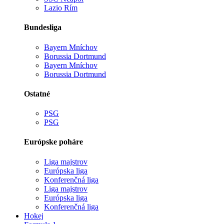
Lazio Rím
Bundesliga
Bayern Mníchov
Borussia Dortmund
Bayern Mníchov
Borussia Dortmund
Ostatné
PSG
PSG
Európske poháre
Liga majstrov
Európska liga
Konferenčná liga
Liga majstrov
Európska liga
Konferenčná liga
Hokej