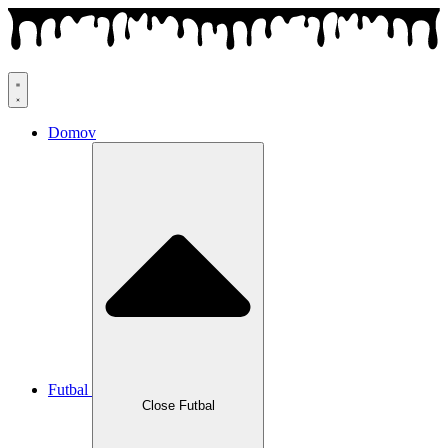
Preskočiť
na
obsah
Domov
Futbal
Close Futbal