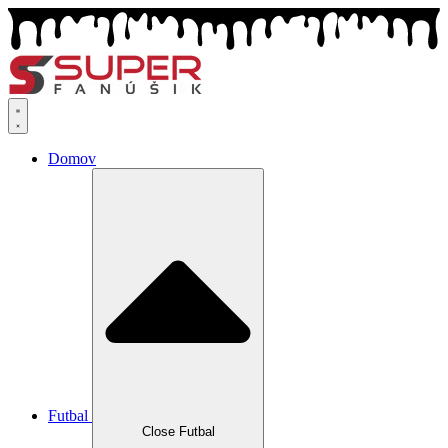
Preskočiť
na
obsah
Domov
Futbal
Close Futbal