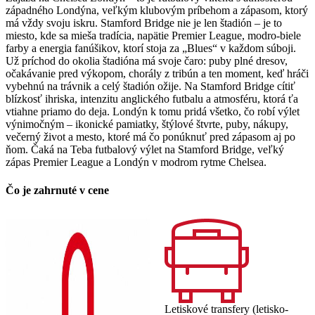
západného Londýna, veľkým klubovým príbehom a zápasom, ktorý
má vždy svoju iskru. Stamford Bridge nie je len štadión – je to
miesto, kde sa mieša tradícia, napätie Premier League, modro-biele
farby a energia fanúšikov, ktorí stoja za „Blues“ v každom súboji.
Už príchod do okolia štadióna má svoje čaro: puby plné dresov,
očakávanie pred výkopom, chorály z tribún a ten moment, keď hráči
vybehnú na trávnik a celý štadión ožije. Na Stamford Bridge cítiť
blízkosť ihriska, intenzitu anglického futbalu a atmosféru, ktorá ťa
vtiahne priamo do deja. Londýn k tomu pridá všetko, čo robí výlet
výnimočným – ikonické pamiatky, štýlové štvrte, puby, nákupy,
večerný život a mesto, ktoré má čo ponúknuť pred zápasom aj po
ňom. Čaká na Teba futbalový výlet na Stamford Bridge, veľký
zápas Premier League a Londýn v modrom rytme Chelsea.
Čo je zahrnuté v cene
Letiskové transfery (letisko-