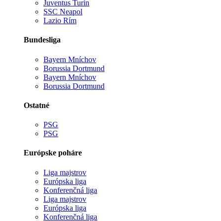
Juventus Turín
SSC Neapol
Lazio Rím
Bundesliga
Bayern Mníchov
Borussia Dortmund
Bayern Mníchov
Borussia Dortmund
Ostatné
PSG
PSG
Európske poháre
Liga majstrov
Európska liga
Konferenčná liga
Liga majstrov
Európska liga
Konferenčná liga