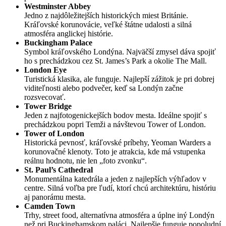
Westminster Abbey
Jedno z najdôležitejších historických miest Británie.
Kráľovské korunovácie, veľké štátne udalosti a silná
atmosféra anglickej histórie.
Buckingham Palace
Symbol kráľovského Londýna. Najväčší zmysel dáva spojiť
ho s prechádzkou cez St. James’s Park a okolie The Mall.
London Eye
Turistická klasika, ale funguje. Najlepší zážitok je pri dobrej
viditeľnosti alebo podvečer, keď sa Londýn začne
rozsvecovať.
Tower Bridge
Jeden z najfotogenickejších bodov mesta. Ideálne spojiť s
prechádzkou popri Temži a návštevou Tower of London.
Tower of London
Historická pevnosť, kráľovské príbehy, Yeoman Warders a
korunovačné klenoty. Toto je atrakcia, kde má vstupenka
reálnu hodnotu, nie len „foto zvonku“.
St. Paul’s Cathedral
Monumentálna katedrála a jeden z najlepších výhľadov v
centre. Silná voľba pre ľudí, ktorí chcú architektúru, históriu
aj panorámu mesta.
Camden Town
Trhy, street food, alternatívna atmosféra a úplne iný Londýn
než pri Buckinghamskom paláci. Najlepšie funguje popoludní