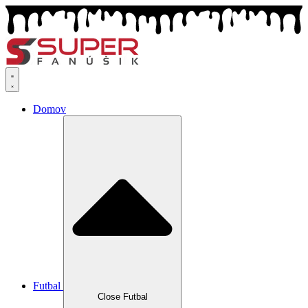
Preskočiť
na
obsah
Domov
Futbal
Close Futbal