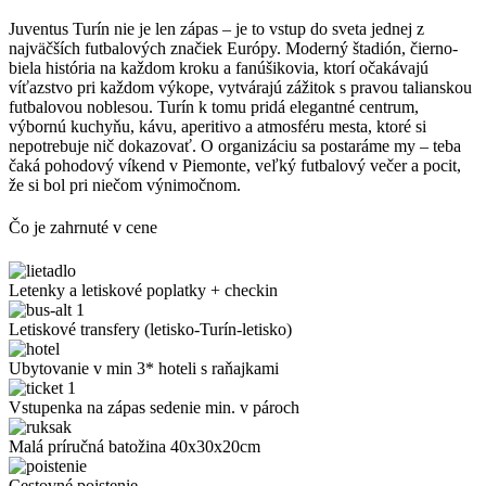
Juventus Turín nie je len zápas – je to vstup do sveta jednej z
najväčších futbalových značiek Európy. Moderný štadión, čierno-
biela história na každom kroku a fanúšikovia, ktorí očakávajú
víťazstvo pri každom výkope, vytvárajú zážitok s pravou talianskou
futbalovou noblesou. Turín k tomu pridá elegantné centrum,
výbornú kuchyňu, kávu, aperitivo a atmosféru mesta, ktoré si
nepotrebuje nič dokazovať. O organizáciu sa postaráme my – teba
čaká pohodový víkend v Piemonte, veľký futbalový večer a pocit,
že si bol pri niečom výnimočnom.
Čo je zahrnuté v cene
Letenky a letiskové poplatky + checkin
Letiskové transfery (letisko-Turín-letisko)
Ubytovanie v min 3* hoteli s raňajkami
Vstupenka na zápas sedenie min. v pároch
Malá príručná batožina 40x30x20cm
Cestovné poistenie