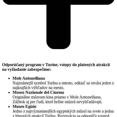
Odporúčaný program v Turíne, vstupy do platených atrakcií
na vyžiadanie zabezpečíme:
Mole Antonelliana
Najznámejší symbol Turína a miesto, odkiaľ sa otvára jeden z
najkrajších výhľadov na mesto.
Museo Nazionale del Cinema
Originálne múzeum kina priamo v Mole Antonelliana.
Zážitok aj pre ľudí, ktorí bežne múzeá nevyhľadávajú.
Museo Egizio
Jedno z najvýznamnejších egyptských múzeí na svete a jedna
z hlavných atrakcií Turína. Rezervácia sa odporúča vopred.