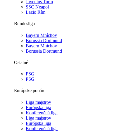
Juventus Turín
SSC Neapol
Lazio Rím
Bundesliga
Bayern Mníchov
Borussia Dortmund
Bayern Mníchov
Borussia Dortmund
Ostatné
PSG
PSG
Európske poháre
Liga majstrov
Európska liga
Konferenčná liga
Liga majstrov
Európska liga
Konferenčná liga