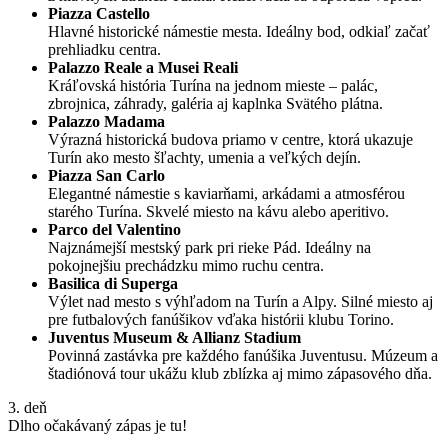
Piazza Castello
Hlavné historické námestie mesta. Ideálny bod, odkiaľ začať
prehliadku centra.
Palazzo Reale a Musei Reali
Kráľovská história Turína na jednom mieste – palác,
zbrojnica, záhrady, galéria aj kaplnka Svätého plátna.
Palazzo Madama
Výrazná historická budova priamo v centre, ktorá ukazuje
Turín ako mesto šľachty, umenia a veľkých dejín.
Piazza San Carlo
Elegantné námestie s kaviarňami, arkádami a atmosférou
starého Turína. Skvelé miesto na kávu alebo aperitivo.
Parco del Valentino
Najznámejší mestský park pri rieke Pád. Ideálny na
pokojnejšiu prechádzku mimo ruchu centra.
Basilica di Superga
Výlet nad mesto s výhľadom na Turín a Alpy. Silné miesto aj
pre futbalových fanúšikov vďaka histórii klubu Torino.
Juventus Museum & Allianz Stadium
Povinná zastávka pre každého fanúšika Juventusu. Múzeum a
štadiónová tour ukážu klub zblízka aj mimo zápasového dňa.
3. deň
Dlho očakávaný zápas je tu!