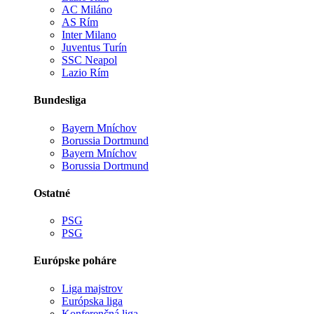
AC Miláno
AS Rím
Inter Milano
Juventus Turín
SSC Neapol
Lazio Rím
Bundesliga
Bayern Mníchov
Borussia Dortmund
Bayern Mníchov
Borussia Dortmund
Ostatné
PSG
PSG
Európske poháre
Liga majstrov
Európska liga
Konferenčná liga