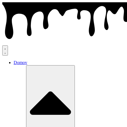
Preskočiť
na
obsah
Domov