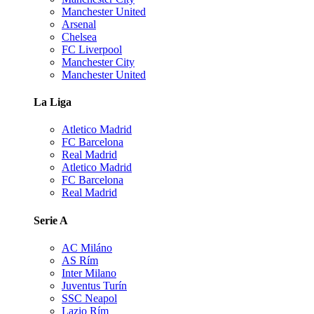
Manchester United
Arsenal
Chelsea
FC Liverpool
Manchester City
Manchester United
La Liga
Atletico Madrid
FC Barcelona
Real Madrid
Atletico Madrid
FC Barcelona
Real Madrid
Serie A
AC Miláno
AS Rím
Inter Milano
Juventus Turín
SSC Neapol
Lazio Rím