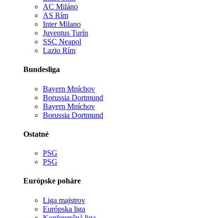
AC Miláno
AS Rím
Inter Milano
Juventus Turín
SSC Neapol
Lazio Rím
Bundesliga
Bayern Mníchov
Borussia Dortmund
Bayern Mníchov
Borussia Dortmund
Ostatné
PSG
PSG
Európske poháre
Liga majstrov
Európska liga
Konferenčná liga