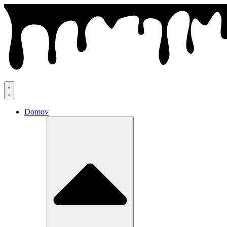
Preskočiť
na
obsah
Domov