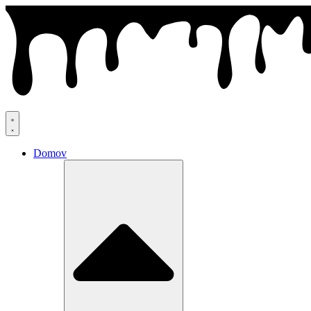
Preskočiť
na
obsah
Domov