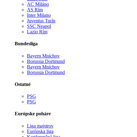
AC Miláno
AS Rím
Inter Milano
Juventus Turín
SSC Neapol
Lazio Rím
Bundesliga
Bayern Mníchov
Borussia Dortmund
Bayern Mníchov
Borussia Dortmund
Ostatné
PSG
PSG
Európske poháre
Liga majstrov
Európska liga
Konferenčná liga