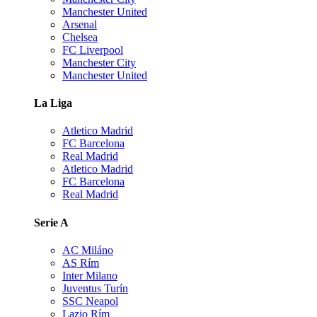
Manchester United
Arsenal
Chelsea
FC Liverpool
Manchester City
Manchester United
La Liga
Atletico Madrid
FC Barcelona
Real Madrid
Atletico Madrid
FC Barcelona
Real Madrid
Serie A
AC Miláno
AS Rím
Inter Milano
Juventus Turín
SSC Neapol
Lazio Rím