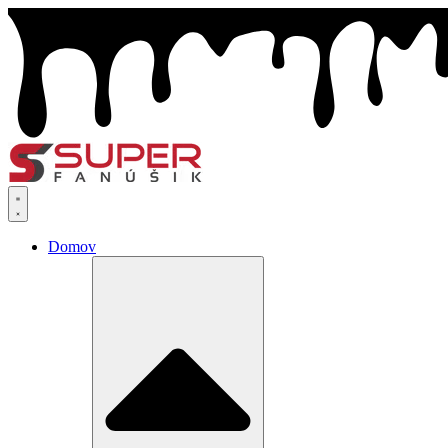
Preskočiť
na
obsah
Domov