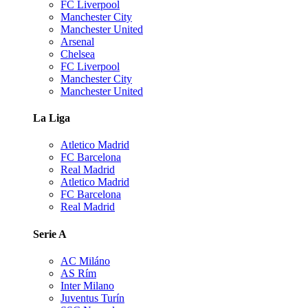
FC Liverpool
Manchester City
Manchester United
Arsenal
Chelsea
FC Liverpool
Manchester City
Manchester United
La Liga
Atletico Madrid
FC Barcelona
Real Madrid
Atletico Madrid
FC Barcelona
Real Madrid
Serie A
AC Miláno
AS Rím
Inter Milano
Juventus Turín