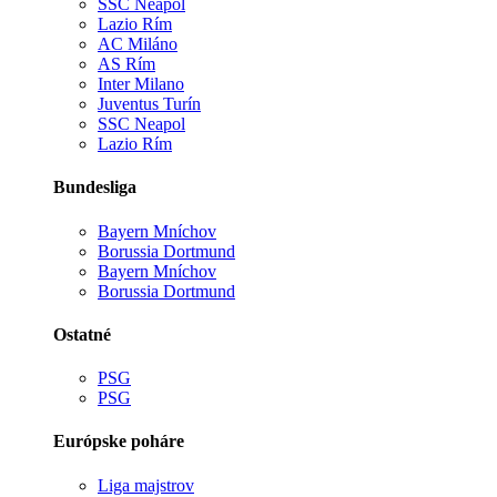
SSC Neapol
Lazio Rím
AC Miláno
AS Rím
Inter Milano
Juventus Turín
SSC Neapol
Lazio Rím
Bundesliga
Bayern Mníchov
Borussia Dortmund
Bayern Mníchov
Borussia Dortmund
Ostatné
PSG
PSG
Európske poháre
Liga majstrov