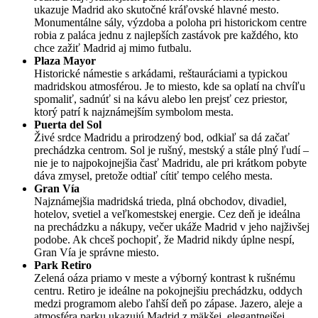
ukazuje Madrid ako skutočné kráľovské hlavné mesto.
Monumentálne sály, výzdoba a poloha pri historickom centre
robia z paláca jednu z najlepších zastávok pre každého, kto
chce zažiť Madrid aj mimo futbalu.
Plaza Mayor
Historické námestie s arkádami, reštauráciami a typickou
madridskou atmosférou. Je to miesto, kde sa oplatí na chvíľu
spomaliť, sadnúť si na kávu alebo len prejsť cez priestor,
ktorý patrí k najznámejším symbolom mesta.
Puerta del Sol
Živé srdce Madridu a prirodzený bod, odkiaľ sa dá začať
prechádzka centrom. Sol je rušný, mestský a stále plný ľudí –
nie je to najpokojnejšia časť Madridu, ale pri krátkom pobyte
dáva zmysel, pretože odtiaľ cítiť tempo celého mesta.
Gran Vía
Najznámejšia madridská trieda, plná obchodov, divadiel,
hotelov, svetiel a veľkomestskej energie. Cez deň je ideálna
na prechádzku a nákupy, večer ukáže Madrid v jeho najživšej
podobe. Ak chceš pochopiť, že Madrid nikdy úplne nespí,
Gran Vía je správne miesto.
Park Retiro
Zelená oáza priamo v meste a výborný kontrast k rušnému
centru. Retiro je ideálne na pokojnejšiu prechádzku, oddych
medzi programom alebo ľahší deň po zápase. Jazero, aleje a
atmosféra parku ukazujú Madrid z mäkšej, elegantnejšej