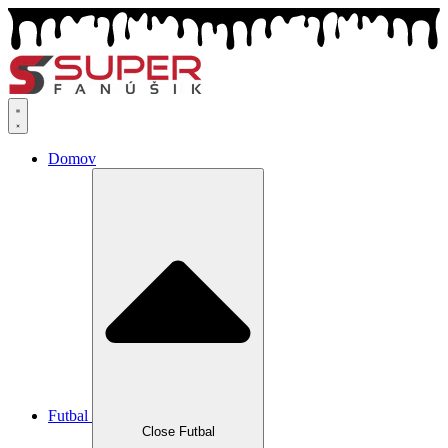
Preskočiť
na
obsah
Domov
Futbal
Close Futbal