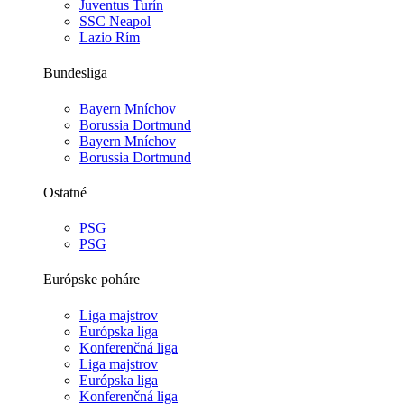
Juventus Turín
SSC Neapol
Lazio Rím
Bundesliga
Bayern Mníchov
Borussia Dortmund
Bayern Mníchov
Borussia Dortmund
Ostatné
PSG
PSG
Európske poháre
Liga majstrov
Európska liga
Konferenčná liga
Liga majstrov
Európska liga
Konferenčná liga