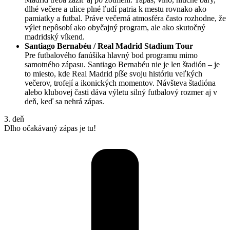
dlhé večere a ulice plné ľudí patria k mestu rovnako ako
pamiatky a futbal. Práve večerná atmosféra často rozhodne, že
výlet nepôsobí ako obyčajný program, ale ako skutočný
madridský víkend.
Santiago Bernabéu / Real Madrid Stadium Tour
Pre futbalového fanúšika hlavný bod programu mimo
samotného zápasu. Santiago Bernabéu nie je len štadión – je
to miesto, kde Real Madrid píše svoju históriu veľkých
večerov, trofejí a ikonických momentov. Návšteva štadióna
alebo klubovej časti dáva výletu silný futbalový rozmer aj v
deň, keď sa nehrá zápas.
3. deň
Dlho očakávaný zápas je tu!