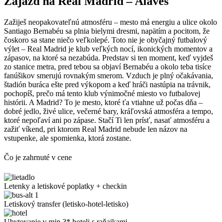
Zájazd na Real Madrid – Alaves
Zažiješ neopakovateľnú atmosféru – mesto má energiu a ulice okolo
Santiago Bernabéu sa plnia bielymi dresmi, napätím a pocitom, že
čoskoro sa stane niečo veľkolepé. Toto nie je obyčajný futbalový
výlet – Real Madrid je klub veľkých nocí, ikonických momentov a
zápasov, na ktoré sa nezabúda. Predstav si ten moment, keď vyjdeš
zo stanice metra, pred tebou sa objaví Bernabéu a okolo teba tisíce
fanúšikov smerujú rovnakým smerom. Vzduch je plný očakávania,
štadión buráca ešte pred výkopom a keď hráči nastúpia na trávnik,
pochopíš, prečo má tento klub výnimočné miesto vo futbalovej
histórii. A Madrid? To je mesto, ktoré ťa vtiahne už počas dňa –
dobré jedlo, živé ulice, večerné bary, kráľovská atmosféra a tempo,
ktoré nepoľaví ani po zápase. Stačí Ti len prísť, nasať atmosféru a
zažiť víkend, pri ktorom Real Madrid nebude len názov na
vstupenke, ale spomienka, ktorá zostane.
Čo je zahrnuté v cene
Letenky a letiskové poplatky + checkin
Letiskový transfer (letisko-hotel-letisko)
Ubytovanie v min 3* hoteli s raňajkami