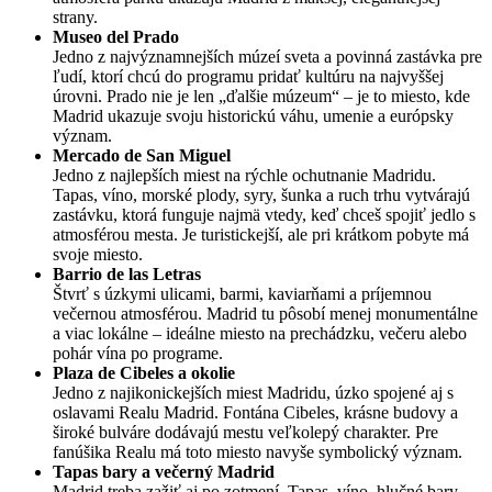
strany.
Museo del Prado
Jedno z najvýznamnejších múzeí sveta a povinná zastávka pre
ľudí, ktorí chcú do programu pridať kultúru na najvyššej
úrovni. Prado nie je len „ďalšie múzeum“ – je to miesto, kde
Madrid ukazuje svoju historickú váhu, umenie a európsky
význam.
Mercado de San Miguel
Jedno z najlepších miest na rýchle ochutnanie Madridu.
Tapas, víno, morské plody, syry, šunka a ruch trhu vytvárajú
zastávku, ktorá funguje najmä vtedy, keď chceš spojiť jedlo s
atmosférou mesta. Je turistickejší, ale pri krátkom pobyte má
svoje miesto.
Barrio de las Letras
Štvrť s úzkymi ulicami, barmi, kaviarňami a príjemnou
večernou atmosférou. Madrid tu pôsobí menej monumentálne
a viac lokálne – ideálne miesto na prechádzku, večeru alebo
pohár vína po programe.
Plaza de Cibeles a okolie
Jedno z najikonickejších miest Madridu, úzko spojené aj s
oslavami Realu Madrid. Fontána Cibeles, krásne budovy a
široké bulváre dodávajú mestu veľkolepý charakter. Pre
fanúšika Realu má toto miesto navyše symbolický význam.
Tapas bary a večerný Madrid
Madrid treba zažiť aj po zotmení. Tapas, víno, hlučné bary,