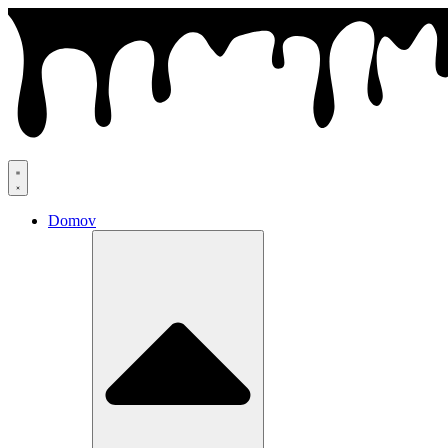
Preskočiť
na
obsah
Domov