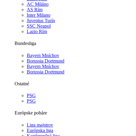
AC Miláno
AS Rím
Inter Milano
Juventus Turín
SSC Neapol
Lazio Rím
Bundesliga
Bayern Mníchov
Borussia Dortmund
Bayern Mníchov
Borussia Dortmund
Ostatné
PSG
PSG
Európske poháre
Liga majstrov
Európska liga
Konferenčná liga