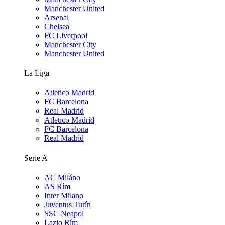
Manchester United
Arsenal
Chelsea
FC Liverpool
Manchester City
Manchester United
La Liga
Atletico Madrid
FC Barcelona
Real Madrid
Atletico Madrid
FC Barcelona
Real Madrid
Serie A
AC Miláno
AS Rím
Inter Milano
Juventus Turín
SSC Neapol
Lazio Rím