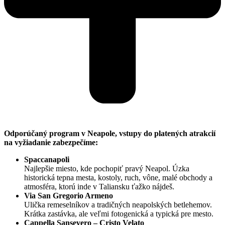
Odporúčaný program v Neapole, vstupy do platených atrakcií
na vyžiadanie zabezpečíme:
Spaccanapoli
Najlepšie miesto, kde pochopiť pravý Neapol. Úzka
historická tepna mesta, kostoly, ruch, vône, malé obchody a
atmosféra, ktorú inde v Taliansku ťažko nájdeš.
Via San Gregorio Armeno
Ulička remeselníkov a tradičných neapolských betlehemov.
Krátka zastávka, ale veľmi fotogenická a typická pre mesto.
Cappella Sansevero – Cristo Velato