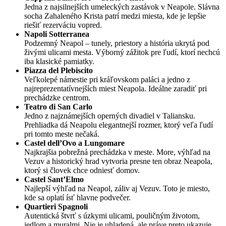
Jedna z najsilnejších umeleckých zastávok v Neapole. Slávna
socha Zahaleného Krista patrí medzi miesta, kde je lepšie
riešiť rezerváciu vopred.
Napoli Sotterranea
Podzemný Neapol – tunely, priestory a história ukrytá pod
živými ulicami mesta. Výborný zážitok pre ľudí, ktorí nechcú
iba klasické pamiatky.
Piazza del Plebiscito
Veľkolepé námestie pri kráľovskom paláci a jedno z
najreprezentatívnejších miest Neapola. Ideálne zaradiť pri
prechádzke centrom.
Teatro di San Carlo
Jedno z najznámejších operných divadiel v Taliansku.
Prehliadka dá Neapolu elegantnejší rozmer, ktorý veľa ľudí
pri tomto meste nečaká.
Castel dell’Ovo a Lungomare
Najkrajšia pobrežná prechádzka v meste. More, výhľad na
Vezuv a historický hrad vytvoria presne ten obraz Neapola,
ktorý si človek chce odniesť domov.
Castel Sant’Elmo
Najlepší výhľad na Neapol, záliv aj Vezuv. Toto je miesto,
kde sa oplatí ísť hlavne podvečer.
Quartieri Spagnoli
Autentická štvrť s úzkymi ulicami, pouličným životom,
jedlom a muralmi. Nie je uhladená, ale práve preto ukazuje