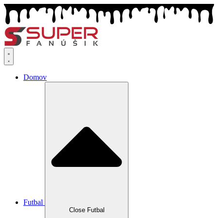
Preskočiť
na
obsah
Domov
Futbal
Close Futbal