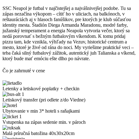
SSC Neapol je futbal v najčistejšej a najvášnivejšej podobe. Tu sa
zápas nezačína výkopom – cítiť ho v uliciach, na balkónoch, v
reštauráciách aj v hlasoch fanúšikov, pre ktorých je klub súčasťou
identity mesta. Štadión Diega Armanda Maradonu, modré farby,
južanský temperament a energia Neapola vytvoria večer, ktorý sa
nedá porovnať s bežným futbalovým víkendom. K tomu pridaj
pizzu tam, kde vznikla, výhľady na Vezuv, historické centrum a
mesto, ktoré je živé od rána do noci. My vyriešime praktické veci –
teba čaká silný futbalový zážitok, autentický juh Talianska a víkend,
ktorý bude mať emóciu ešte dlho po návrate.
Čo je zahrnuté v cene
Letenky a letiskové poplatky + checkin
Letiskový transfer (pri odlete z/do Viedne)
Ubytovanie v min 3* hoteli s raňajkami
Vstupenka na zápas sedenie min. v pároch
Malá príručná batožina 40x30x20cm