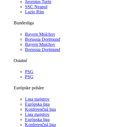
Juventus Turín
SSC Neapol
Lazio Rím
Bundesliga
Bayern Mníchov
Borussia Dortmund
Bayern Mníchov
Borussia Dortmund
Ostatné
PSG
PSG
Európske poháre
Liga majstrov
Európska liga
Konferenčná liga
Liga majstrov
Európska liga
Konferenčná liga