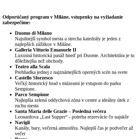
Odporúčaný program v Miláne, vstupenky na vyžiadanie
zabezpečíme:
Duomo di Milano
Najsilnejší symbol mesta a strecha katedrály je jeden z
najlepších zážitkov v Miláne.
Galleria Vittorio Emanuele II
Luxusná historická pasáž hneď pri Duome. Architektúra je tu
dôležitejšia než obchody.
Teatro alla Scala
Prehliadka jednej z najznámejších operných scén na svete
Castello Sforzesco
Veľký historický hrad s múzeami je vstupom do parku
Sempione.
Parco Sempione
Najlepšia zelená oddychová zóna v centre a ideálny útek z
ruchu mesta
Santa Maria delle Grazie – Posledná večera
Leonardova „Last Supper“ - potreba rezervácie čo najskôr
Navigli
Kanály, bary, večerná atmosféra. Najlepší čas je podvečer až
večer