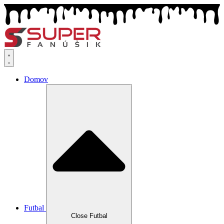
Preskočiť
na
obsah
Domov
Futbal
Close Futbal