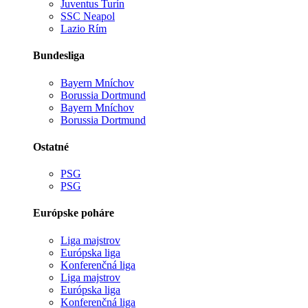
Juventus Turín
SSC Neapol
Lazio Rím
Bundesliga
Bayern Mníchov
Borussia Dortmund
Bayern Mníchov
Borussia Dortmund
Ostatné
PSG
PSG
Európske poháre
Liga majstrov
Európska liga
Konferenčná liga
Liga majstrov
Európska liga
Konferenčná liga