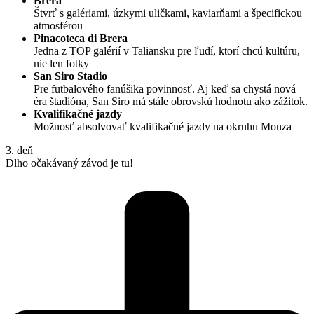
Brera
Štvrť s galériami, úzkymi uličkami, kaviarňami a špecifickou
atmosférou
Pinacoteca di Brera
Jedna z TOP galérií v Taliansku pre ľudí, ktorí chcú kultúru,
nie len fotky
San Siro Stadio
Pre futbalového fanúšika povinnosť. Aj keď sa chystá nová
éra štadióna, San Siro má stále obrovskú hodnotu ako zážitok.
Kvalifikačné jazdy
Možnosť absolvovať kvalifikačné jazdy na okruhu Monza
3. deň
Dlho očakávaný závod je tu!