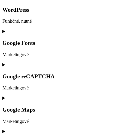
to
service
WordPress
google-
analytics
Funkčné, nutné
Consent
to
service
Google Fonts
wordpress
Marketingové
Consent
to
service
Google reCAPTCHA
google-
fonts
Marketingové
Consent
to
service
Google Maps
google-
recaptcha
Marketingové
Consent