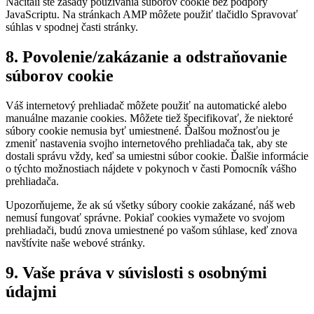
Načítali ste zásady používania súborov cookie bez podpory
JavaScriptu. Na stránkach AMP môžete použiť tlačidlo Spravovať
súhlas v spodnej časti stránky.
8. Povolenie/zakázanie a odstraňovanie
súborov cookie
Váš internetový prehliadač môžete použiť na automatické alebo
manuálne mazanie cookies. Môžete tiež špecifikovať, že niektoré
súbory cookie nemusia byť umiestnené. Ďalšou možnosťou je
zmeniť nastavenia svojho internetového prehliadača tak, aby ste
dostali správu vždy, keď sa umiestni súbor cookie. Ďalšie informácie
o týchto možnostiach nájdete v pokynoch v časti Pomocník vášho
prehliadača.
Upozorňujeme, že ak sú všetky súbory cookie zakázané, náš web
nemusí fungovať správne. Pokiaľ cookies vymažete vo svojom
prehliadači, budú znova umiestnené po vašom súhlase, keď znova
navštívite naše webové stránky.
9. Vaše práva v súvislosti s osobnými
údajmi