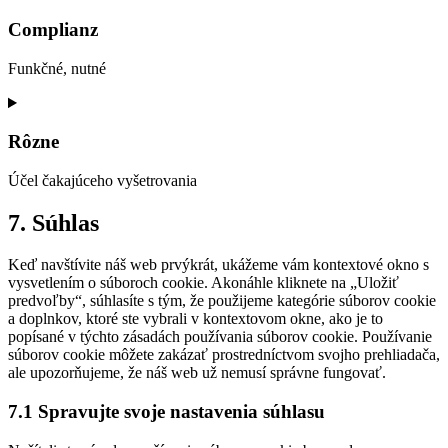
to
service
Complianz
google-
maps
Funkčné, nutné
Consent
to
service
Rôzne
complianz
Účel čakajúceho vyšetrovania
Consent
7. Súhlas
to
service
Keď navštívite náš web prvýkrát, ukážeme vám kontextové okno s
rôzne
vysvetlením o súboroch cookie. Akonáhle kliknete na „Uložiť
predvoľby“, súhlasíte s tým, že použijeme kategórie súborov cookie
a doplnkov, ktoré ste vybrali v kontextovom okne, ako je to
popísané v týchto zásadách používania súborov cookie. Používanie
súborov cookie môžete zakázať prostredníctvom svojho prehliadača,
ale upozorňujeme, že náš web už nemusí správne fungovať.
7.1 Spravujte svoje nastavenia súhlasu