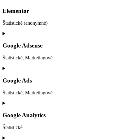
Elementor
Štatistické (anonymné)
Consent
to
service
Google Adsense
elementor
Štatistické, Marketingové
Consent
to
service
Google Ads
google-
adsense
Štatistické, Marketingové
Consent
to
service
Google Analytics
google-
ads
Štatistické
Consent