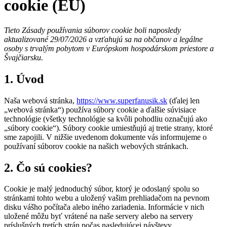
cookie (EÚ)
Tieto Zásady používania súborov cookie boli naposledy
aktualizované 29/07/2026 a vzťahujú sa na občanov a legálne
osoby s trvalým pobytom v Európskom hospodárskom priestore a
Švajčiarsku.
1. Úvod
Naša webová stránka,
https://www.superfanusik.sk
(ďalej len
„webová stránka“) používa súbory cookie a ďalšie súvisiace
technológie (všetky technológie sa kvôli pohodliu označujú ako
„súbory cookie“). Súbory cookie umiestňujú aj tretie strany, ktoré
sme zapojili. V nižšie uvedenom dokumente vás informujeme o
používaní súborov cookie na našich webových stránkach.
2. Čo sú cookies?
Cookie je malý jednoduchý súbor, ktorý je odoslaný spolu so
stránkami tohto webu a uložený vašim prehliadačom na pevnom
disku vášho počítača alebo iného zariadenia. Informácie v nich
uložené môžu byť vrátené na naše servery alebo na servery
príslušných tretích strán počas nasledujúcej návštevy.