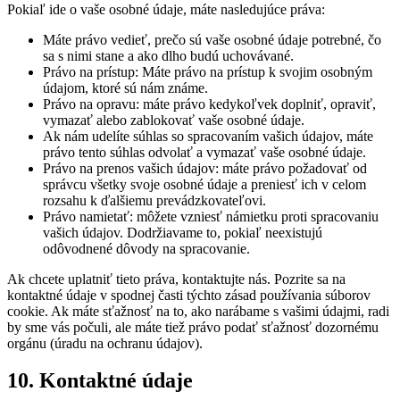
Pokiaľ ide o vaše osobné údaje, máte nasledujúce práva:
Máte právo vedieť, prečo sú vaše osobné údaje potrebné, čo
sa s nimi stane a ako dlho budú uchovávané.
Právo na prístup: Máte právo na prístup k svojim osobným
údajom, ktoré sú nám známe.
Právo na opravu: máte právo kedykoľvek doplniť, opraviť,
vymazať alebo zablokovať vaše osobné údaje.
Ak nám udelíte súhlas so spracovaním vašich údajov, máte
právo tento súhlas odvolať a vymazať vaše osobné údaje.
Právo na prenos vašich údajov: máte právo požadovať od
správcu všetky svoje osobné údaje a preniesť ich v celom
rozsahu k ďalšiemu prevádzkovateľovi.
Právo namietať: môžete vzniesť námietku proti spracovaniu
vašich údajov. Dodržiavame to, pokiaľ neexistujú
odôvodnené dôvody na spracovanie.
Ak chcete uplatniť tieto práva, kontaktujte nás. Pozrite sa na
kontaktné údaje v spodnej časti týchto zásad používania súborov
cookie. Ak máte sťažnosť na to, ako narábame s vašimi údajmi, radi
by sme vás počuli, ale máte tiež právo podať sťažnosť dozornému
orgánu (úradu na ochranu údajov).
10. Kontaktné údaje