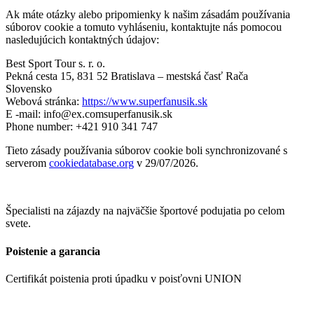
Ak máte otázky alebo pripomienky k našim zásadám používania
súborov cookie a tomuto vyhláseniu, kontaktujte nás pomocou
nasledujúcich kontaktných údajov:
Best Sport Tour s. r. o.
Pekná cesta 15, 831 52 Bratislava – mestská časť Rača
Slovensko
Webová stránka:
https://www.superfanusik.sk
E -mail:
info@
ex.com
superfanusik.sk
Phone number: +421 910 341 747
Tieto zásady používania súborov cookie boli synchronizované s
serverom
cookiedatabase.org
v 29/07/2026.
Špecialisti na zájazdy na najväčšie športové podujatia po celom
svete.
Poistenie a garancia
Certifikát poistenia proti úpadku v poisťovni UNION