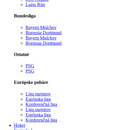
Lazio Rím
Bundesliga
Bayern Mníchov
Borussia Dortmund
Bayern Mníchov
Borussia Dortmund
Ostatné
PSG
PSG
Európske poháre
Liga majstrov
Európska liga
Konferenčná liga
Liga majstrov
Európska liga
Konferenčná liga
Hokej