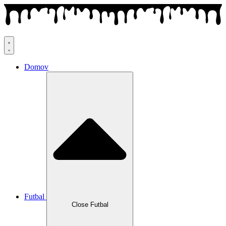
Preskočiť
na
obsah
Domov
Futbal
Close Futbal